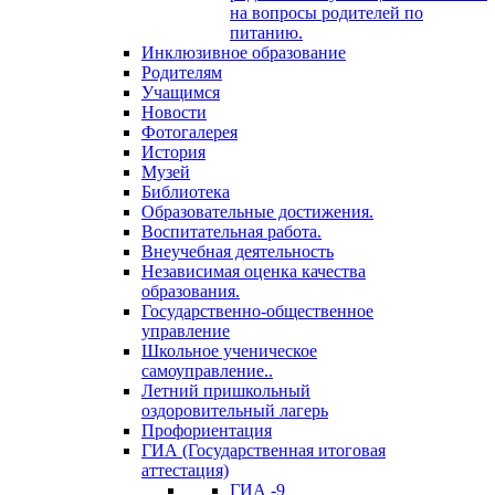
на вопросы родителей по
питанию.
Инклюзивное образование
Родителям
Учащимся
Новости
Фотогалерея
История
Музей
Библиотека
Образовательные достижения.
Воспитательная работа.
Внеучебная деятельность
Независимая оценка качества
образования.
Государственно-общественное
управление
Школьное ученическое
самоуправление..
Летний пришкольный
оздоровительный лагерь
Профориентация
ГИА (Государственная итоговая
аттестация)
ГИА -9