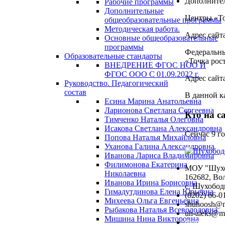
Дополните
Рабочие программы
Дополнительные
Центры «То
общеобразовательные программы
Методическая работа.
Адрес сайта
Основные общеобразовательные
программы
Федеральны
Образовательные стандарты
«Точка рос
ВНЕДРЕНИЕ ФГОС НОО И
ФГОС ООО С 01.09.2022 г.
Адрес сайта
Руководство. Педагогический
состав
В данной к
Есина Марина Анатольевна
Ларионова Светлана Сергеевна
Кто на с
Тимченко Наталья Олеговна
Исакова Светлана Александровна
Сейчас 9 г
Попова Наталья Михайловна
Уханова Галина Александровна
Иванова Лариса Владимировна
Филимонова Екатерина
МОУ "Шухо
Николаевна
162682, Во
Иванова Ирина Борисовна
с. Шухободь
Гимадутдинова Елена Юрьевна
(8202) 66-0
Михеева Ольга Евгеньевна
shuhoosh@m
Рыбакова Наталья Всеволодовна
uh-aleks@ma
Мишина Нина Викторовна
Форма обра