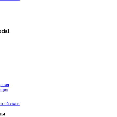
cial
дения
ация
тной связи
ты