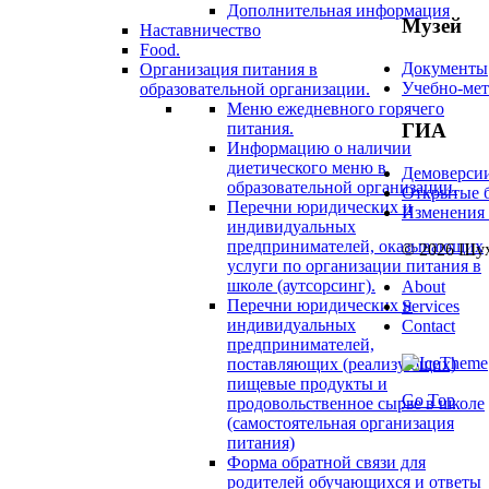
Дополнительная информация
Музей
Наставничество
Food.
Документы
Организация питания в
Учебно-мет
образовательной организации.
Меню ежедневного горячего
ГИА
питания.
Информацию о наличии
диетического меню в
Демоверси
образовательной организации.
Открытые б
Перечни юридических и
Изменения
индивидуальных
предпринимателей, оказывающих
© 2026 Шух
услуги по организации питания в
школе (аутсорсинг).
About
Перечни юридических и
Services
индивидуальных
Contact
предпринимателей,
поставляющих (реализующих)
пищевые продукты и
Go Top
продовольственное сырье в школе
(самостоятельная организация
питания)
Форма обратной связи для
родителей обучающихся и ответы