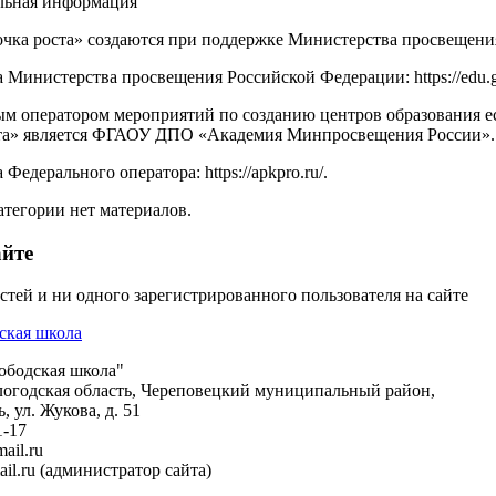
льная информация
чка роста» создаются при поддержке Министерства просвещени
 Министерства просвещения Российской Федерации: https://edu.go
м оператором мероприятий по созданию центров образования е
та» является ФГАОУ ДПО «Академия Минпросвещения России».
 Федерального оператора: https://apkpro.ru/.
атегории нет материалов.
айте
остей и ни одного зарегистрированного пользователя на сайте
бодская школа"
логодская область, Череповецкий муниципальный район,
, ул. Жукова, д. 51
1-17
ail.ru
il.ru (администратор сайта)
тной связи