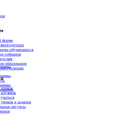
ция
ям
й форме
 многодетных
риема обучающихся
ие собрания
ителям
ое образование
граммы
 поступлении
граммы
ся
ти.
граммы
 уроков
ования.
 кружков
 учиться
 уроков и задания
льные ресурсы
верия