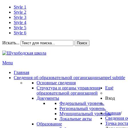
Style 1
Style 2
Style 3
Style 4
Style 5
Style 6
Искать...
Поиск
Menu
Главная
Сведения об образовательной организации
sampel subtitle
Основные сведения
Структура и органы управления
Ещё
образовательной организацией
Документы
Вход
Федеральный уровень.
Региональный уровень.
Главная
/
Муниципальный уровень.
Сведения о
Локальные акты
Точка рост
Образование