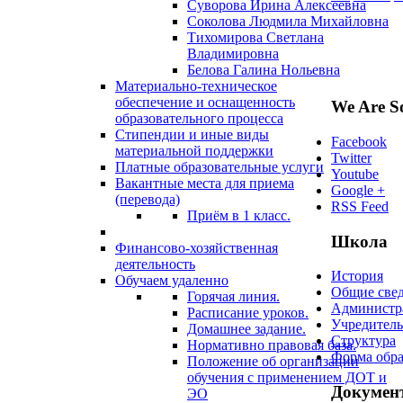
Суворова Ирина Алексеевна
Соколова Людмила Михайловна
Тихомирова Светлана
Владимировна
Белова Галина Нольевна
Материально-техническое
обеспечение и оснащенность
We Are So
образовательного процесса
Стипендии и иные виды
Facebook
материальной поддержки
Twitter
Платные образовательные услуги
Youtube
Вакантные места для приема
Google +
(перевода)
RSS Feed
Приём в 1 класс.
Школа
Финансово-хозяйственная
деятельность
История
Обучаем удаленно
Общие све
Горячая линия.
Администр
Расписание уроков.
Учредитель
Домашнее задание.
Структура
Нормативно правовая база.
Форма обра
Положение об организации
обучения с применением ДОТ и
Докумен
ЭО