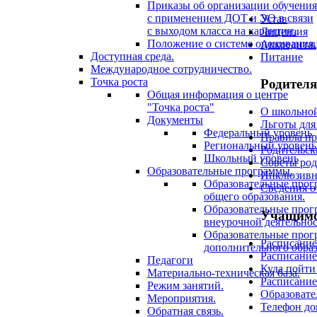
Приказы об организации обучения
с применением ДОТ и ЭО в связи
Устав
с выходом класса на карантин.
Лицензия
Положение о системе оценивания.
Аккредита
Доступная среда.
Питание
Международное сотрудничество.
Точка роста
Родител
Общая информация о центре
"Точка роста"
О школьно
Документы
Льготы для
Федеральный уровень
Правила п
Региональный уровень
Родительск
Школьный уровень
Советы род
Образовательные программы.
Инклюзивн
Образовательные про
Сведения о
общего образования.
Образовательные про
Учащим
внеурочной деятельнос
Образовательные про
Расписание
дополнительного образ
Расписание
Педагоги
Куда пойти
Материально-техническая база.
Расписание
Режим занятий.
Образовате
Мероприятия.
Телефон до
Обратная связь.