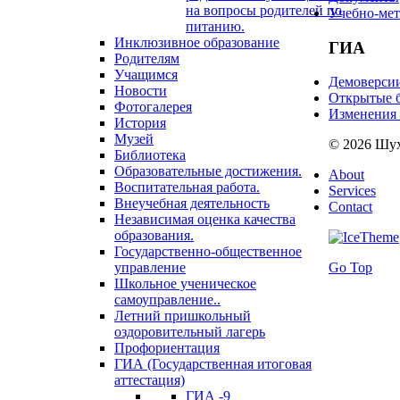
на вопросы родителей по
Учебно-мет
питанию.
Инклюзивное образование
ГИА
Родителям
Учащимся
Демоверси
Новости
Открытые б
Фотогалерея
Изменения
История
Музей
© 2026 Шух
Библиотека
Образовательные достижения.
About
Воспитательная работа.
Services
Внеучебная деятельность
Contact
Независимая оценка качества
образования.
Государственно-общественное
управление
Go Top
Школьное ученическое
самоуправление..
Летний пришкольный
оздоровительный лагерь
Профориентация
ГИА (Государственная итоговая
аттестация)
ГИА -9