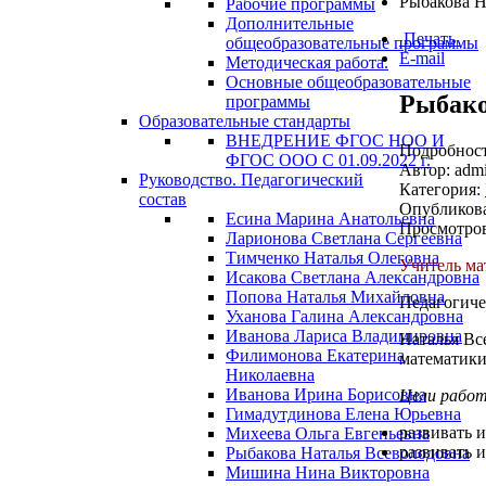
Рыбакова Н
Рабочие программы
Дополнительные
Печать
общеобразовательные программы
E-mail
Методическая работа.
Основные общеобразовательные
Рыбако
программы
Образовательные стандарты
ВНЕДРЕНИЕ ФГОС НОО И
Подробнос
ФГОС ООО С 01.09.2022 г.
Автор: adm
Руководство. Педагогический
Категория:
состав
Опубликова
Есина Марина Анатольевна
Просмотров
Ларионова Светлана Сергеевна
Тимченко Наталья Олеговна
Учитель ма
Исакова Светлана Александровна
Попова Наталья Михайловна
Педагогиче
Уханова Галина Александровна
Иванова Лариса Владимировна
Наталья Вс
Филимонова Екатерина
математики
Николаевна
Иванова Ирина Борисовна
Цели рабо
Гимадутдинова Елена Юрьевна
развивать 
Михеева Ольга Евгеньевна
развивать 
Рыбакова Наталья Всеволодовна
Мишина Нина Викторовна