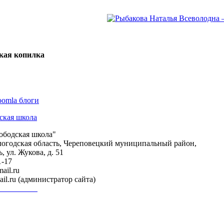
кая копилка
бодская школа"
логодская область, Череповецкий муниципальный район,
, ул. Жукова, д. 51
1-17
ail.ru
il.ru (администратор сайта)
тной связи