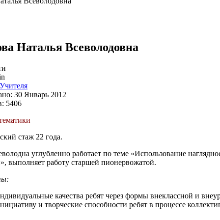
аталья Всеволодовна
ва Наталья Всеволодовна
ти
in
Учителя
но: 30 Январь 2012
: 5406
тематики
ский стаж 22 года.
еволодна углубленно работает по теме «Использование нагляднос
», выполняет работу старшей пионервожатой.
ты:
индивидуальные качества ребят через формы внеклассной и внеу
инициативу и творческие способности ребят в процессе коллекти