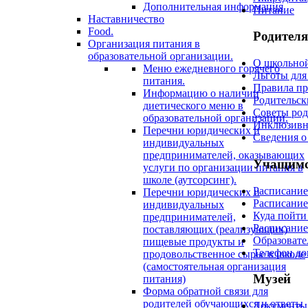
Дополнительная информация
Питание
Наставничество
Food.
Родител
Организация питания в
образовательной организации.
О школьно
Меню ежедневного горячего
Льготы для
питания.
Правила п
Информацию о наличии
Родительск
диетического меню в
Советы род
образовательной организации.
Инклюзивн
Перечни юридических и
Сведения о
индивидуальных
предпринимателей, оказывающих
Учащим
услуги по организации питания в
школе (аутсорсинг).
Расписание
Перечни юридических и
Расписание
индивидуальных
Куда пойти
предпринимателей,
Расписание
поставляющих (реализующих)
Образовате
пищевые продукты и
Телефон до
продовольственное сырье в школе
(самостоятельная организация
Музей
питания)
Форма обратной связи для
родителей обучающихся и ответы
Документы