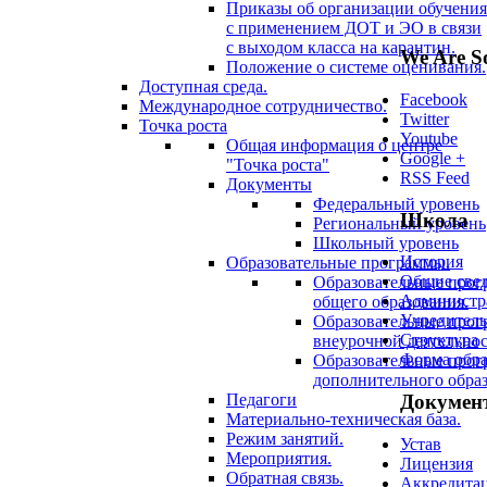
Приказы об организации обучения
с применением ДОТ и ЭО в связи
с выходом класса на карантин.
We Are So
Положение о системе оценивания.
Доступная среда.
Facebook
Международное сотрудничество.
Twitter
Точка роста
Youtube
Общая информация о центре
Google +
"Точка роста"
RSS Feed
Документы
Федеральный уровень
Школа
Региональный уровень
Школьный уровень
История
Образовательные программы.
Общие све
Образовательные про
Администр
общего образования.
Учредитель
Образовательные про
Структура
внеурочной деятельнос
Форма обра
Образовательные про
дополнительного образ
Докумен
Педагоги
Материально-техническая база.
Режим занятий.
Устав
Мероприятия.
Лицензия
Обратная связь.
Аккредита