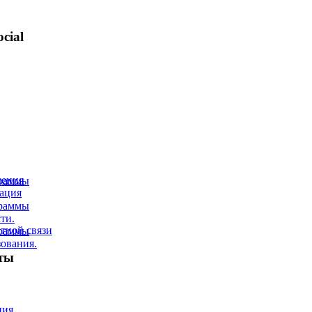
cial
дения
граммы
ация
граммы
ти.
тной связи
граммы
ования.
ты
ция