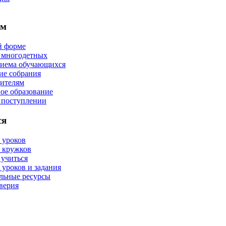
ям
й форме
 многодетных
риема обучающихся
ие собрания
ителям
ое образование
 поступлении
ся
 уроков
 кружков
 учиться
 уроков и задания
льные ресурсы
верия