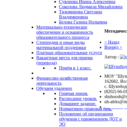
Суворова Ирина Алексеевна
Соколова Людмила Михайловна
Тихомирова Светлана
Владимировна
Белова Галина Нольевна
Материально-техническое
Методичес
обеспечение и оснащенность
образовательного процесса
< Назад
Стипендии и иные виды
Вперёд >
материальной поддержки
Платные образовательные услуги
Автор :
Вакантные места для приема
(перевода)
Приём в 1 класс.
МОУ "Шухо
Финансово-хозяйственная
162682, Во
деятельность
с. Шухободь
Обучаем удаленно
(8202) 66-0
Горячая линия.
shuhoosh@m
Расписание уроков.
uh-aleks@ma
Домашнее задание.
Форма обра
Нормативно правовая база.
Положение об организации
обучения с применением ДОТ и
ЭО