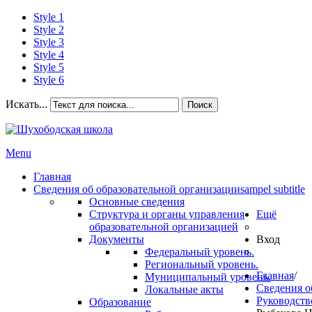
Style 1
Style 2
Style 3
Style 4
Style 5
Style 6
Искать...
Поиск
Menu
Главная
Сведения об образовательной организации
sampel subtitle
Основные сведения
Структура и органы управления
Ещё
образовательной организацией
Документы
Вход
Федеральный уровень.
Региональный уровень.
Главная
/
Муниципальный уровень.
Сведения о
Локальные акты
Руководств
Образование